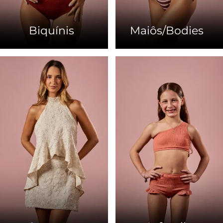
Biquínis
Maiôs/Bodies