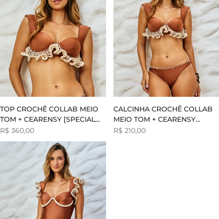
TOP CROCHÊ COLLAB MEIO
CALCINHA CROCHÊ COLLAB
TOM + CEARENSY [SPECIAL
MEIO TOM + CEARENSY
EDITION]
[SPECIAL EDITION]
Preço
R$ 360,00
Preço
R$ 210,00
de
de
venda
venda