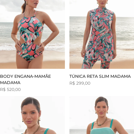
BODY ENGANA-MAMÃE
TÚNICA RETA SLIM MADAMA
MADAMA
Preço
R$ 299,00
de
Preço
R$ 520,00
venda
de
venda