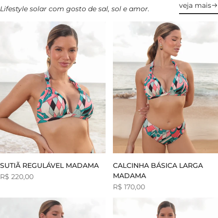
veja mais
Lifestyle solar com gosto de sal, sol e amor.
SUTIÃ REGULÁVEL MADAMA
CALCINHA BÁSICA LARGA
MADAMA
Preço
R$ 220,00
de
Preço
R$ 170,00
venda
de
venda