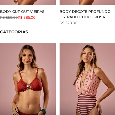
BODY CUT-OUT VIEIRAS
BODY DECOTE PROFUNDO
LISTRADO CHOCO ROSA
Preço
R$ 550,00
Preço
R$ 385,00
normal
de
Preço
R$ 520,00
venda
de
venda
CATEGORIAS