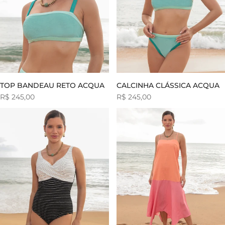
TOP BANDEAU RETO ACQUA
CALCINHA CLÁSSICA ACQUA
Preço
R$ 245,00
Preço
R$ 245,00
de
de
venda
venda