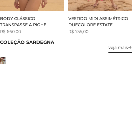
BODY CLÁSSICO
VESTIDO MIDI ASSIMÉTRICO
TRANSPASSE A RIGHE
DUECOLORE ESTATE
Preço
R$ 660,00
Preço
R$ 755,00
de
de
venda
venda
COLEÇÃO SARDEGNA
veja mais