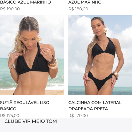
BÁSICO AZUL MARINHO
AZUL MARINHO
Preço
R$ 190,00
Preço
R$ 180,00
de
de
venda
venda
SUTIÃ REGULÁVEL LISO
CALCINHA COM LATERAL
BÁSICO
DRAPEADA PRETA
Preço
R$ 175,00
Preço
R$ 170,00
de
de
CLUBE VIP MEIO TOM
venda
venda